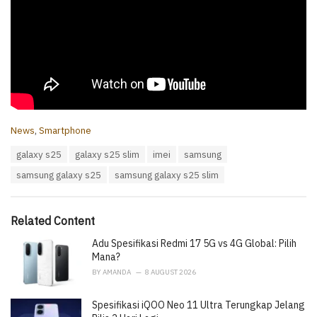
C
News
,
Smartphone
a
T
galaxy s25
galaxy s25 slim
imei
samsung
t
a
e
samsung galaxy s25
samsung galaxy s25 slim
g
g
s
o
:
r
i
Related Content
e
Adu Spesifikasi Redmi 17 5G vs 4G Global: Pilih
s
:
Mana?
BY
AMANDA
8 AUGUST 2026
Spesifikasi iQOO Neo 11 Ultra Terungkap Jelang