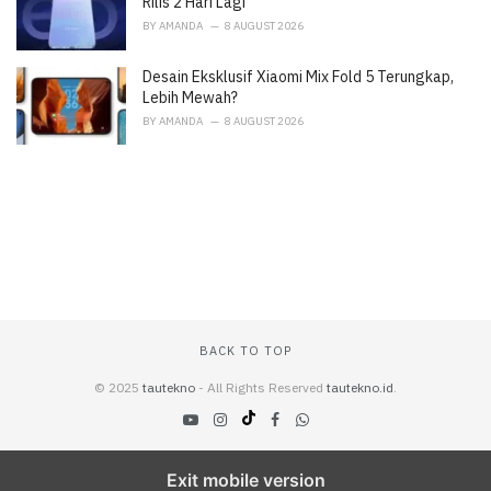
Rilis 2 Hari Lagi
BY
AMANDA
8 AUGUST 2026
Desain Eksklusif Xiaomi Mix Fold 5 Terungkap,
Lebih Mewah?
BY
AMANDA
8 AUGUST 2026
BACK TO TOP
© 2025
tautekno
- All Rights Reserved
tautekno.id
.
Exit mobile version