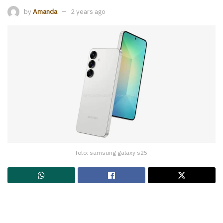
by
Amanda
2 years ago
foto: samsung galaxy s25