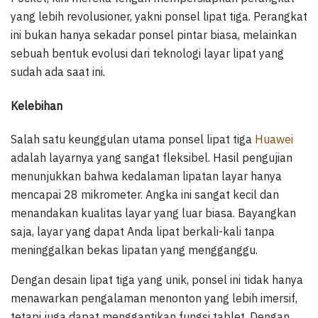
yang lebih revolusioner, yakni ponsel lipat tiga. Perangkat
ini bukan hanya sekadar ponsel pintar biasa, melainkan
sebuah bentuk evolusi dari teknologi layar lipat yang
sudah ada saat ini.
Kelebihan
Salah satu keunggulan utama ponsel lipat tiga
Huawei
adalah layarnya yang sangat fleksibel. Hasil pengujian
menunjukkan bahwa kedalaman lipatan layar hanya
mencapai 28 mikrometer. Angka ini sangat kecil dan
menandakan kualitas layar yang luar biasa. Bayangkan
saja, layar yang dapat Anda lipat berkali-kali tanpa
meninggalkan bekas lipatan yang mengganggu.
Dengan desain lipat tiga yang unik, ponsel ini tidak hanya
menawarkan pengalaman menonton yang lebih imersif,
tetapi juga dapat menggantikan fungsi tablet. Dengan