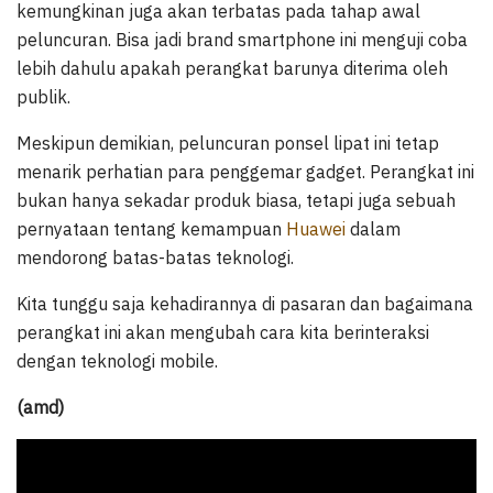
kemungkinan juga akan terbatas pada tahap awal
peluncuran. Bisa jadi brand smartphone ini menguji coba
lebih dahulu apakah perangkat barunya diterima oleh
publik.
Meskipun demikian, peluncuran ponsel lipat ini tetap
menarik perhatian para penggemar gadget. Perangkat ini
bukan hanya sekadar produk biasa, tetapi juga sebuah
pernyataan tentang kemampuan
Huawei
dalam
mendorong batas-batas teknologi.
Kita tunggu saja kehadirannya di pasaran dan bagaimana
perangkat ini akan mengubah cara kita berinteraksi
dengan teknologi mobile.
(amd)