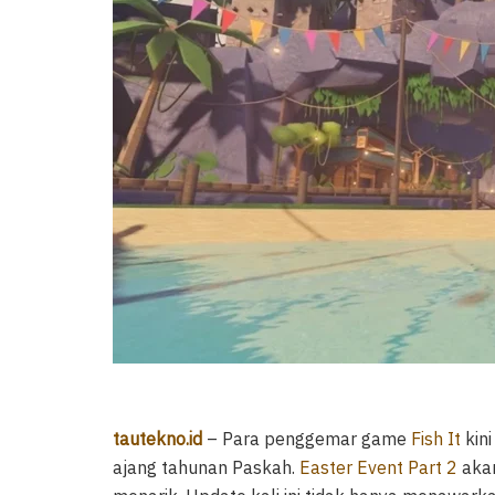
tautekno.id
– Para penggemar game
Fish It
kin
ajang tahunan Paskah.
Easter Event Part 2
akan