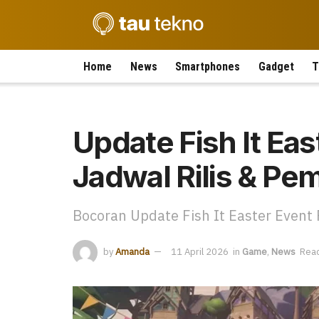
Home
News
Smartphones
Gadget
T
Update Fish It Eas
Jadwal Rilis & Pe
Bocoran Update Fish It Easter Event 
by
Amanda
11 April 2026
in
Game
,
News
Read