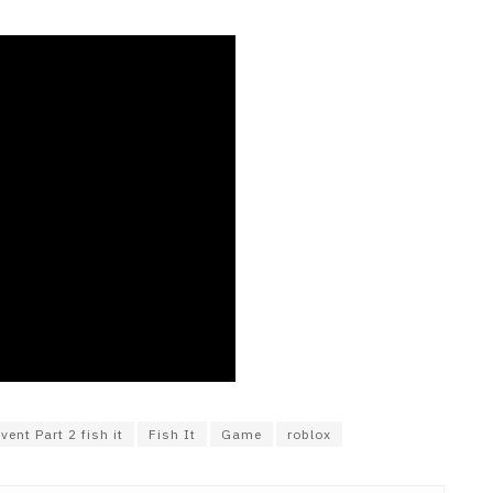
vent Part 2 fish it
Fish It
Game
roblox