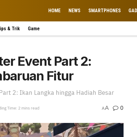
HOME
NEWS
SMARTPHONES
GA
ips & Trik
Game
ter Event Part 2:
mbaruan Fitur
Part 2: Ikan Langka hingga Hadiah Besar
0
A
ing Time: 2 mins read
A