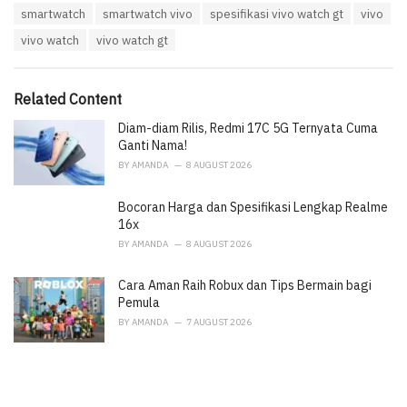
T
smartwatch
smartwatch vivo
spesifikasi vivo watch gt
vivo
t
a
e
vivo watch
vivo watch gt
g
g
s
o
:
r
i
Related Content
e
Diam-diam Rilis, Redmi 17C 5G Ternyata Cuma
s
:
Ganti Nama!
BY
AMANDA
8 AUGUST 2026
Bocoran Harga dan Spesifikasi Lengkap Realme
16x
BY
AMANDA
8 AUGUST 2026
Cara Aman Raih Robux dan Tips Bermain bagi
Pemula
BY
AMANDA
7 AUGUST 2026