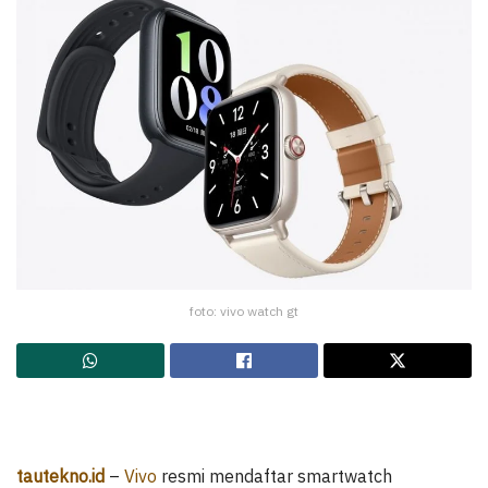
foto: vivo watch gt
tautekno.id
–
Vivo
resmi mendaftar smartwatch