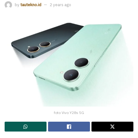
by
tautekno.id
2 years ago
foto Vivo Y28s 5G