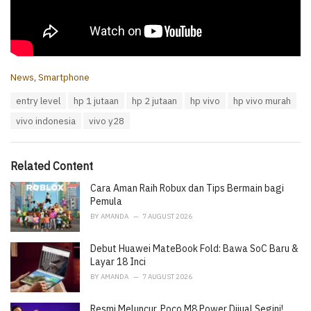
C
News
,
Smartphone
a
T
entry level
hp 1 jutaan
hp 2 jutaan
hp vivo
hp vivo murah
t
a
e
vivo indonesia
vivo y28
g
g
s
o
:
r
i
Related Content
e
Cara Aman Raih Robux dan Tips Bermain bagi
s
:
Pemula
BY
AMANDA
7 AUGUST 2026
Debut Huawei MateBook Fold: Bawa SoC Baru &
Layar 18 Inci
BY
AMANDA
7 AUGUST 2026
Resmi Meluncur, Poco M8 Power Dijual Segini!