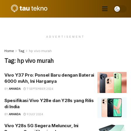
ADVERTISEMENT
Home
Tag
hp vivo murah
Tag:
hp vivo murah
Vivo Y37 Pro: Ponsel Baru dengan Baterai
6000 mAh, Ini Harganya
BY
AMANDA
7 SEPTEMBER 2024
Spesifikasi Vivo Y28e dan Y28s yang Rilis
di India
BY
AMANDA
9 JULY 2024
Vivo Y28s 5G Segera Meluncur, Ini