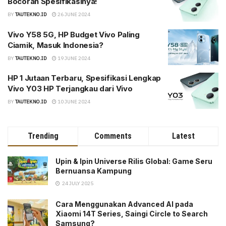
Bocoran Spesifikasinya!
BY
TAUTEKNO.ID
26 JUNE 2024
Vivo Y58 5G, HP Budget Vivo Paling
Ciamik, Masuk Indonesia?
BY
TAUTEKNO.ID
19 JUNE 2024
HP 1 Jutaan Terbaru, Spesifikasi Lengkap
Vivo Y03 HP Terjangkau dari Vivo
BY
TAUTEKNO.ID
10 JUNE 2024
Trending
Comments
Latest
Upin & Ipin Universe Rilis Global: Game Seru
Bernuansa Kampung
24 JULY 2025
Cara Menggunakan Advanced AI pada
Xiaomi 14T Series, Saingi Circle to Search
Samsung?