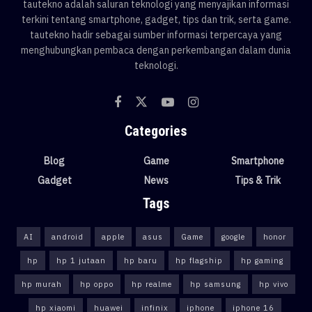
tautekno adalah saluran teknologi yang menyajikan informasi
terkini tentang smartphone, gadget, tips dan trik, serta game.
tautekno hadir sebagai sumber informasi terpercaya yang
menghubungkan pembaca dengan perkembangan dalam dunia
teknologi.
Categories
Blog
Game
Smartphone
Gadget
News
Tips & Trik
Tags
AI
android
apple
asus
Game
google
honor
hp
hp 1 jutaan
hp baru
hp flagship
hp gaming
hp murah
hp oppo
hp realme
hp samsung
hp vivo
hp xiaomi
huawei
infinix
iphone
iphone 16