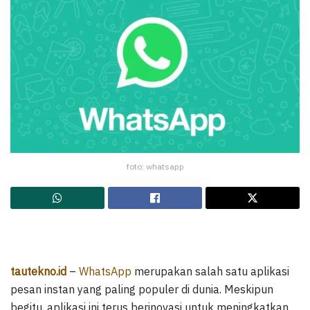
foto: whatsapp
tautekno.id
–
WhatsApp
merupakan salah satu aplikasi
pesan instan yang paling populer di dunia. Meskipun
begitu, aplikasi ini terus berinovasi untuk meningkatkan