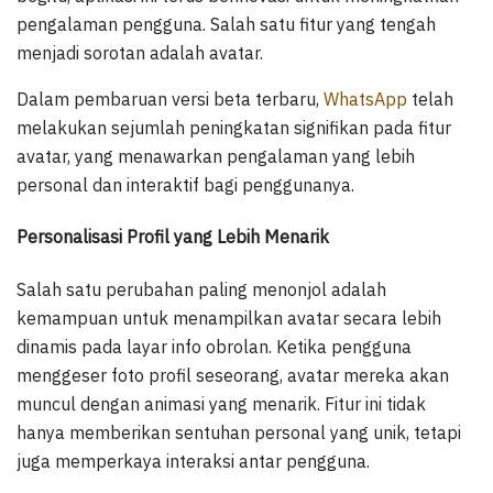
pengalaman pengguna. Salah satu fitur yang tengah
menjadi sorotan adalah avatar.
Dalam pembaruan versi beta terbaru,
WhatsApp
telah
melakukan sejumlah peningkatan signifikan pada fitur
avatar, yang menawarkan pengalaman yang lebih
personal dan interaktif bagi penggunanya.
Personalisasi Profil yang Lebih Menarik
Salah satu perubahan paling menonjol adalah
kemampuan untuk menampilkan avatar secara lebih
dinamis pada layar info obrolan. Ketika pengguna
menggeser foto profil seseorang, avatar mereka akan
muncul dengan animasi yang menarik. Fitur ini tidak
hanya memberikan sentuhan personal yang unik, tetapi
juga memperkaya interaksi antar pengguna.