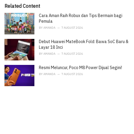
i
Related Content
e
Cara Aman Raih Robux dan Tips Bermain bagi
s
:
Pemula
BY
AMANDA
7 AUGUST 2026
Debut Huawei MateBook Fold: Bawa SoC Baru &
Layar 18 Inci
BY
AMANDA
7 AUGUST 2026
Resmi Meluncur, Poco M8 Power Dijual Segini!
BY
AMANDA
7 AUGUST 2026