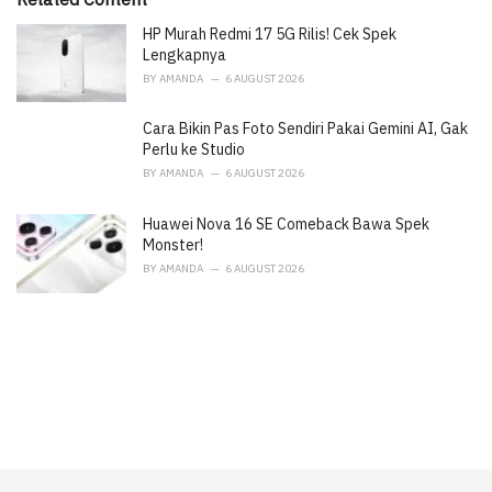
e
HP Murah Redmi 17 5G Rilis! Cek Spek
s
:
Lengkapnya
BY
AMANDA
6 AUGUST 2026
Cara Bikin Pas Foto Sendiri Pakai Gemini AI, Gak
Perlu ke Studio
BY
AMANDA
6 AUGUST 2026
Huawei Nova 16 SE Comeback Bawa Spek
Monster!
BY
AMANDA
6 AUGUST 2026