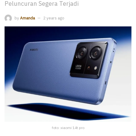
Peluncuran Segera Terjadi
by
Amanda
2 years ago
foto: xiaomi 14t pro