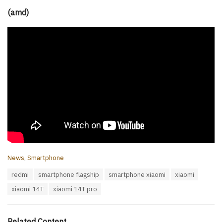
(amd)
C
News
,
Smartphone
a
T
redmi
smartphone flagship
smartphone xiaomi
xiaomi
t
a
e
xiaomi 14T
xiaomi 14T pro
g
g
s
o
:
r
i
Related Content