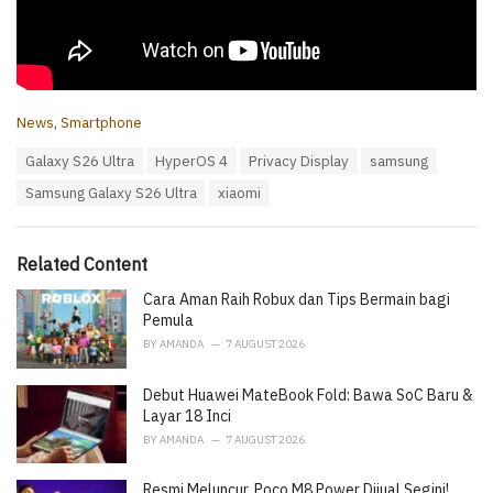
C
News
,
Smartphone
a
T
Galaxy S26 Ultra
HyperOS 4
Privacy Display
samsung
t
a
e
Samsung Galaxy S26 Ultra
xiaomi
g
g
s
o
:
r
i
Related Content
e
Cara Aman Raih Robux dan Tips Bermain bagi
s
:
Pemula
BY
AMANDA
7 AUGUST 2026
Debut Huawei MateBook Fold: Bawa SoC Baru &
Layar 18 Inci
BY
AMANDA
7 AUGUST 2026
Resmi Meluncur, Poco M8 Power Dijual Segini!