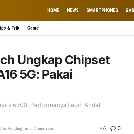
HOME
NEWS
SMARTPHONES
GA
ips & Trik
Game
ch Ungkap Chipset
16 5G: Pakai
sity 6300, Performanya Lebih Andal
0
A
one
Reading Time: 2 mins read
A