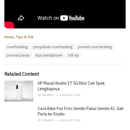
C
News
,
Tips & Trik
a
T
overheating
penyebab overheating
ponsel overheating
t
a
e
ponsel panas
tips handphone
trik hp
g
g
s
o
:
r
i
Related Content
e
HP Murah Redmi 17 5G Rilis! Cek Spek
s
:
Lengkapnya
BY
AMANDA
6 AUGUST 2026
Cara Bikin Pas Foto Sendiri Pakai Gemini AI, Gak
Perlu ke Studio
BY
AMANDA
6 AUGUST 2026