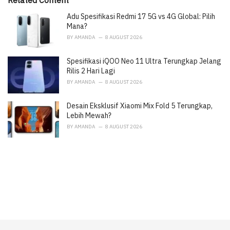
Related Content
e
Adu Spesifikasi Redmi 17 5G vs 4G Global: Pilih
s
:
Mana?
BY
AMANDA
8 AUGUST 2026
Spesifikasi iQOO Neo 11 Ultra Terungkap Jelang
Rilis 2 Hari Lagi
BY
AMANDA
8 AUGUST 2026
Desain Eksklusif Xiaomi Mix Fold 5 Terungkap,
Lebih Mewah?
BY
AMANDA
8 AUGUST 2026