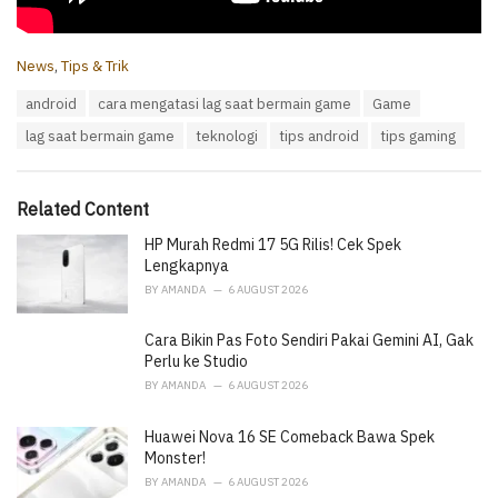
C
News
,
Tips & Trik
a
T
android
cara mengatasi lag saat bermain game
Game
t
a
e
lag saat bermain game
teknologi
tips android
tips gaming
g
g
s
o
:
r
i
Related Content
e
HP Murah Redmi 17 5G Rilis! Cek Spek
s
:
Lengkapnya
BY
AMANDA
6 AUGUST 2026
Cara Bikin Pas Foto Sendiri Pakai Gemini AI, Gak
Perlu ke Studio
BY
AMANDA
6 AUGUST 2026
Huawei Nova 16 SE Comeback Bawa Spek
Monster!
BY
AMANDA
6 AUGUST 2026