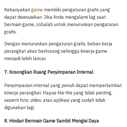
Kebanyakan
game
memiliki pengaturan grafis yang
dapat disesuaikan. Jika Anda mengalami lag saat
bermain game, cobalah untuk menurunkan pengaturan
grafis.
Dengan menurunkan pengaturan grafis, beban kerja
perangkat akan berkurang sehingga kinerja game
menjadi lebih lancar.
7. Kosongkan Ruang Penyimpanan Internal
Penyimpanan internal yang penuh dapat memperlambat
kinerja perangkat. Hapus file-file yang tidak penting,
seperti foto, video, atau aplikasi yang sudah tidak
digunakan lagi.
8. Hindari Bermain Game Sambil Mengisi Daya