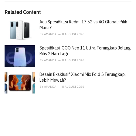
o
:
r
i
Related Content
e
Adu Spesifikasi Redmi 17 5G vs 4G Global: Pilih
s
:
Mana?
BY
AMANDA
8 AUGUST 2026
Spesifikasi iQOO Neo 11 Ultra Terungkap Jelang
Rilis 2 Hari Lagi
BY
AMANDA
8 AUGUST 2026
Desain Eksklusif Xiaomi Mix Fold 5 Terungkap,
Lebih Mewah?
BY
AMANDA
8 AUGUST 2026