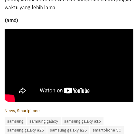
waktu yang lebih lama.
(amd)
C
News
,
Smartphone
a
T
samsung
samsung galaxy
samsung galaxy a16
t
a
e
samsung galaxy a25
samsung galaxy a26
smartphone 5G
g
g
s