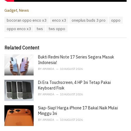
C
Gadget
,
News
a
T
bocoran oppo enco x3
enco x3
oneplus buds 3 pro
oppo
t
a
e
oppo enco x3
tws
tws oppo
g
g
s
o
:
r
i
Related Content
e
Bukti Redmi Note 17 Series Segera Masuk
s
:
Indonesia!
BY
AMANDA
10 AUGUST 2026
Di Era Touchscreen, 4 HP Ini Tetap Pakai
Keyboard Fisik
BY
AMANDA
10 AUGUST 2026
Siap-Siap! Harga iPhone 17 Bakal Naik Mulai
Minggu Ini
BY
AMANDA
10 AUGUST 2026