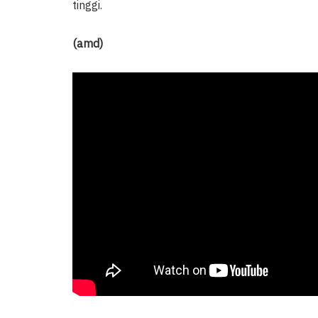
tinggi.
(amd)