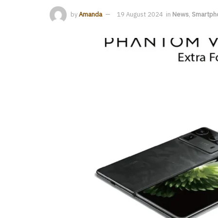
by
Amanda
19 August 2024
in
News
,
Smartph