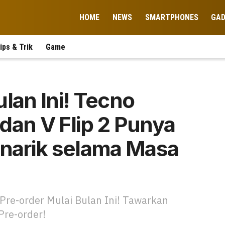
HOME
NEWS
SMARTPHONES
GA
ips & Trik
Game
lan Ini! Tecno
dan V Flip 2 Punya
narik selama Masa
Pre-order Mulai Bulan Ini! Tawarkan
re-order!