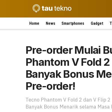
Home
News
Smartphones
Gadget
T
Pre-order Mulai Bu
Phantom V Fold 2 
Banyak Bonus Me
Pre-order!
Tecno Phantom V Fold 2 dan V Flip 2 
Banyak Bonus Menarik selama Masa P