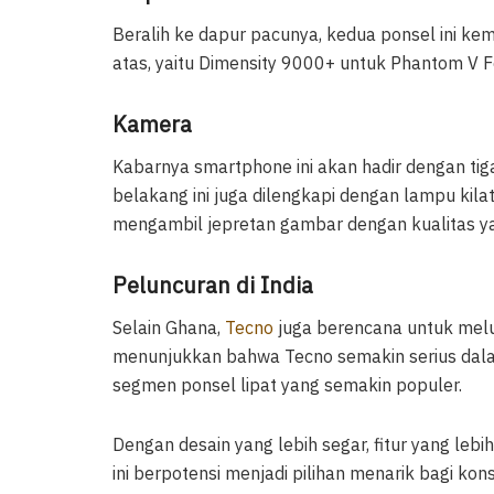
Beralih ke dapur pacunya, kedua ponsel ini k
atas, yaitu Dimensity 9000+ untuk Phantom V F
Kamera
Kabarnya smartphone ini akan hadir dengan ti
belakang ini juga dilengkapi dengan lampu kila
mengambil jepretan gambar dengan kualitas ya
Peluncuran di India
Selain Ghana,
Tecno
juga berencana untuk melunc
menunjukkan bahwa Tecno semakin serius dalam
segmen ponsel lipat yang semakin populer.
Dengan desain yang lebih segar, fitur yang leb
ini berpotensi menjadi pilihan menarik bagi k