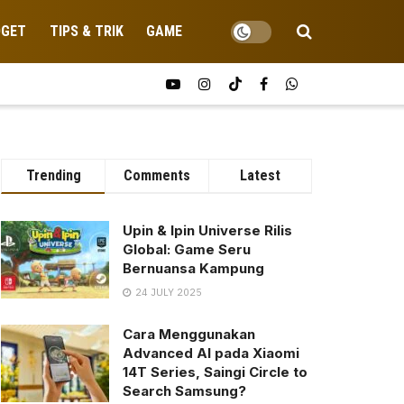
DGET
TIPS & TRIK
GAME
Trending
Comments
Latest
Upin & Ipin Universe Rilis
Global: Game Seru
Bernuansa Kampung
24 JULY 2025
Cara Menggunakan
Advanced AI pada Xiaomi
14T Series, Saingi Circle to
Search Samsung?