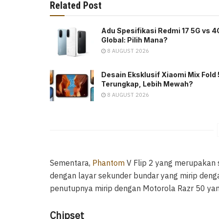
Related Post
Adu Spesifikasi Redmi 17 5G vs 4
Global: Pilih Mana?
8 AUGUST 2026
Desain Eksklusif Xiaomi Mix Fold 
Terungkap, Lebih Mewah?
8 AUGUST 2026
Sementara,
Phantom
V Flip 2 yang merupakan 
dengan layar sekunder bundar yang mirip denga
penutupnya mirip dengan Motorola Razr 50 yang
Chipset