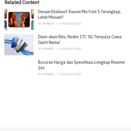
i
Related Content
e
Desain Eksklusif Xiaomi Mix Fold 5 Terungkap,
s
:
Lebih Mewah?
BY
AMANDA
8 AUGUST 2026
Diam-diam Rilis, Redmi 17C 5G Ternyata Cuma
Ganti Nama!
BY
AMANDA
8 AUGUST 2026
Bocoran Harga dan Spesifikasi Lengkap Realme
16x
BY
AMANDA
8 AUGUST 2026