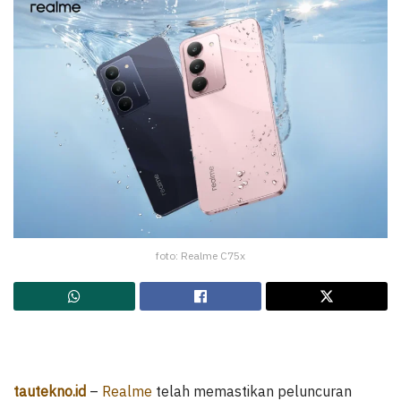
foto: Realme C75x
tautekno.id
–
Realme
telah memastikan peluncuran