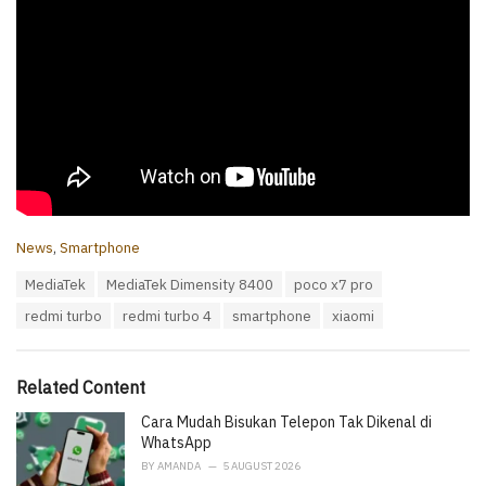
C
News
,
Smartphone
a
T
MediaTek
MediaTek Dimensity 8400
poco x7 pro
t
a
e
redmi turbo
redmi turbo 4
smartphone
xiaomi
g
g
s
o
:
r
i
Related Content
e
Cara Mudah Bisukan Telepon Tak Dikenal di
s
:
WhatsApp
BY
AMANDA
5 AUGUST 2026