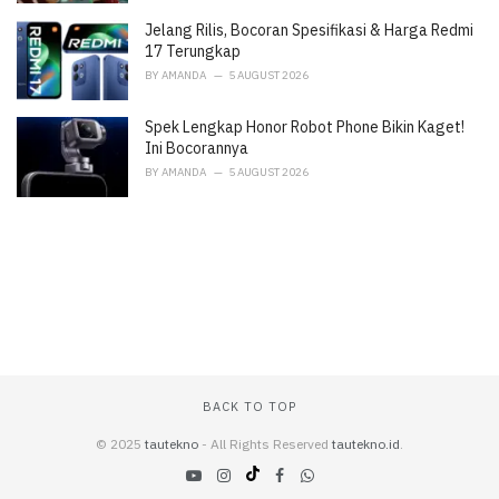
Jelang Rilis, Bocoran Spesifikasi & Harga Redmi
17 Terungkap
BY
AMANDA
5 AUGUST 2026
Spek Lengkap Honor Robot Phone Bikin Kaget!
Ini Bocorannya
BY
AMANDA
5 AUGUST 2026
BACK TO TOP
© 2025
tautekno
- All Rights Reserved
tautekno.id
.