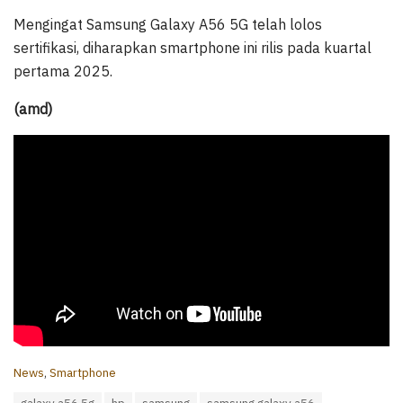
Mengingat Samsung Galaxy A56 5G telah lolos
sertifikasi, diharapkan smartphone ini rilis pada kuartal
pertama 2025.
(amd)
C
News
,
Smartphone
a
T