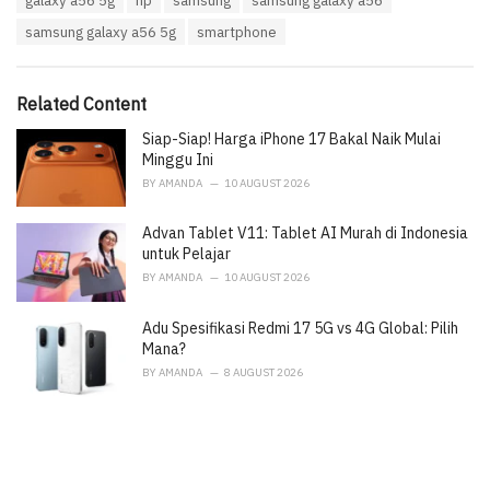
galaxy a56 5g
hp
samsung
samsung galaxy a56
t
a
e
samsung galaxy a56 5g
smartphone
g
g
s
o
:
r
i
Related Content
e
Siap-Siap! Harga iPhone 17 Bakal Naik Mulai
s
:
Minggu Ini
BY
AMANDA
10 AUGUST 2026
Advan Tablet V11: Tablet AI Murah di Indonesia
untuk Pelajar
BY
AMANDA
10 AUGUST 2026
Adu Spesifikasi Redmi 17 5G vs 4G Global: Pilih
Mana?
BY
AMANDA
8 AUGUST 2026