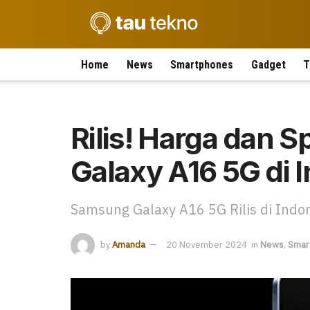
Home
News
Smartphones
Gadget
T
Rilis! Harga dan 
Galaxy A16 5G di 
Samsung Galaxy A16 5G Rilis di Indon
by
Amanda
20 November 2024
in
News
,
Smar