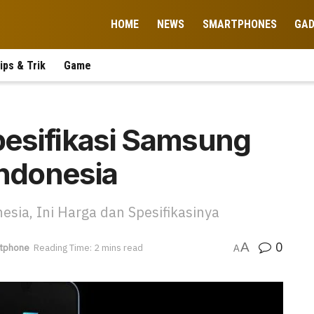
HOME
NEWS
SMARTPHONES
GA
ips & Trik
Game
Spesifikasi Samsung
Indonesia
esia, Ini Harga dan Spesifikasinya
0
A
tphone
Reading Time: 2 mins read
A