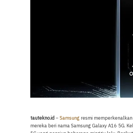
tautekno.id
–
Samsung
resmi memperkenalkan s
mereka beri nama Samsung Galaxy A16 5G. Keha