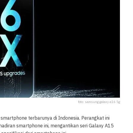
foto: samsung galaxy a16 5g
martphone terbarunya di Indonesia. Perangkat ini
diran smartphone ini, mengantikan seri Galaxy A15