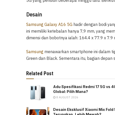
5G yang pensiun beberapa minggu lalu. Berikut s
Desain
Samsung Galaxy A16 5G
hadir dengan bodi ya
ini memiliki ketebalan hanya 7,9 mm, yang me
dimensi dan bobotnya ialah: 164.4 x 77.9 x 7.
Samsung
menawarkan smartphone ini dalam tiga 
Green dan Black. Sementara itu, bagian depan s
Related Post
Adu Spesifikasi Redmi 17 5G vs 4
Global: Pilih Mana?
8 AUGUST 2026
Desain Eksklusif Xiaomi Mix Fold 
Terungkap, Lebih Mewah?