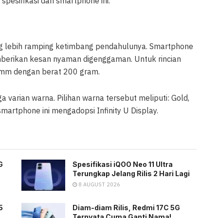
pesifikasi dari smartphone ini.
ng lebih ramping ketimbang pendahulunya. Smartphone
mberikan kesan nyaman digenggaman. Untuk rincian
9 mm dengan berat 200 gram.
varian warna. Pilihan warna tersebut meliputi: Gold,
martphone ini mengadopsi Infinity U Display.
G
Spesifikasi iQOO Neo 11 Ultra
Terungkap Jelang Rilis 2 Hari Lagi
8 AUGUST 2026
5
Diam-diam Rilis, Redmi 17C 5G
Ternyata Cuma Ganti Nama!