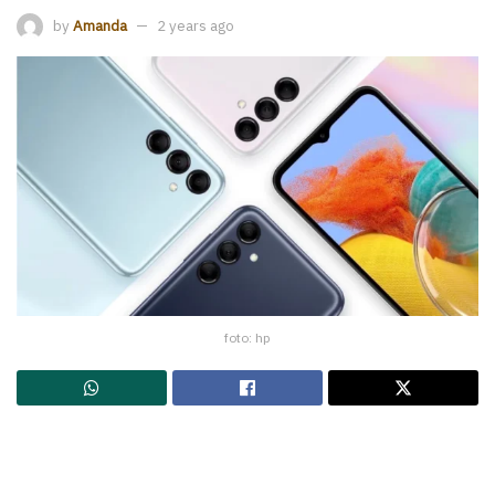
by
Amanda
2 years ago
foto: hp