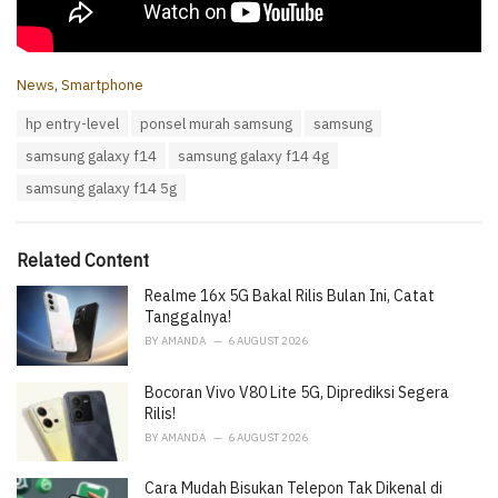
C
News
,
Smartphone
a
T
hp entry-level
ponsel murah samsung
samsung
t
a
e
samsung galaxy f14
samsung galaxy f14 4g
g
g
s
o
samsung galaxy f14 5g
:
r
i
e
Related Content
s
:
Realme 16x 5G Bakal Rilis Bulan Ini, Catat
Tanggalnya!
BY
AMANDA
6 AUGUST 2026
Bocoran Vivo V80 Lite 5G, Diprediksi Segera
Rilis!
BY
AMANDA
6 AUGUST 2026
Cara Mudah Bisukan Telepon Tak Dikenal di