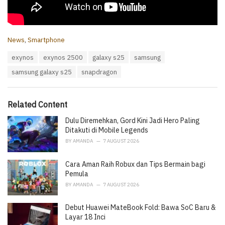
C
News
,
Smartphone
a
T
exynos
exynos 2500
galaxy s25
samsung
t
a
e
samsung galaxy s25
snapdragon
g
g
s
o
:
r
i
Related Content
e
Dulu Diremehkan, Gord Kini Jadi Hero Paling
s
:
Ditakuti di Mobile Legends
BY
AMANDA
7 AUGUST 2026
Cara Aman Raih Robux dan Tips Bermain bagi
Pemula
BY
AMANDA
7 AUGUST 2026
Debut Huawei MateBook Fold: Bawa SoC Baru &
Layar 18 Inci