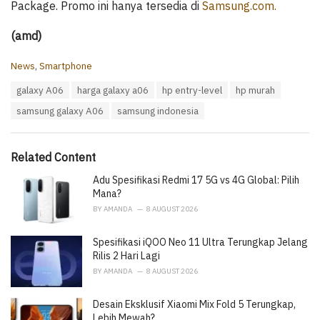
Package. Promo ini hanya tersedia di
Samsung.com.
(amd)
C
News
,
Smartphone
a
T
galaxy A06
harga galaxy a06
hp entry-level
hp murah
t
a
e
samsung galaxy A06
samsung indonesia
g
g
s
o
:
r
i
Related Content
e
Adu Spesifikasi Redmi 17 5G vs 4G Global: Pilih
s
:
Mana?
BY
AMANDA
8 AUGUST 2026
Spesifikasi iQOO Neo 11 Ultra Terungkap Jelang
Rilis 2 Hari Lagi
BY
AMANDA
8 AUGUST 2026
Desain Eksklusif Xiaomi Mix Fold 5 Terungkap,
Lebih Mewah?