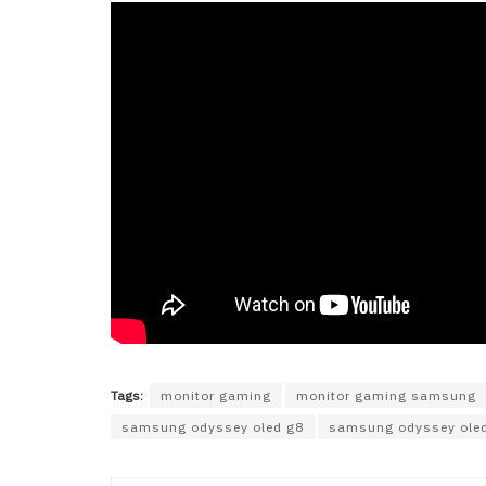
Tags:
monitor gaming
monitor gaming samsung
samsung odyssey oled g8
samsung odyssey oled