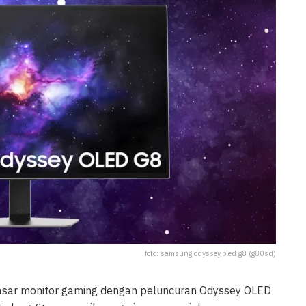
foto: samsung odyssey oled g8 (g80sd)
sar monitor gaming dengan peluncuran Odyssey OLED