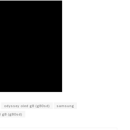
odyssey oled g8 (g80sd)
samsung
 g8 (g80sd)