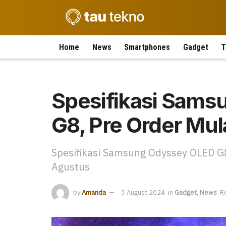
Home
News
Smartphones
Gadget
T
Spesifikasi Sam
G8, Pre Order Mul
Spesifikasi Samsung Odyssey OLED G8
Agustus
by
Amanda
3 August 2024
in
Gadget
,
News
R