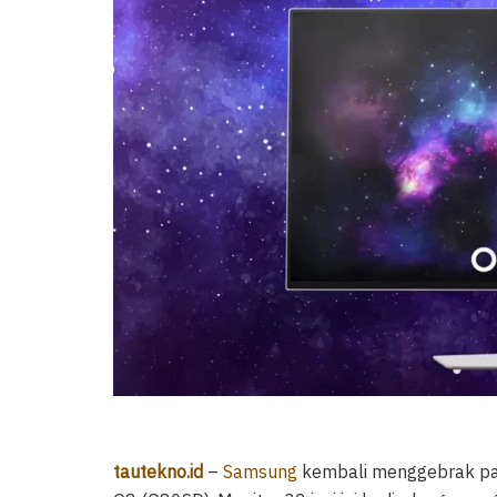
tautekno.id
–
Samsung
kembali menggebrak pa