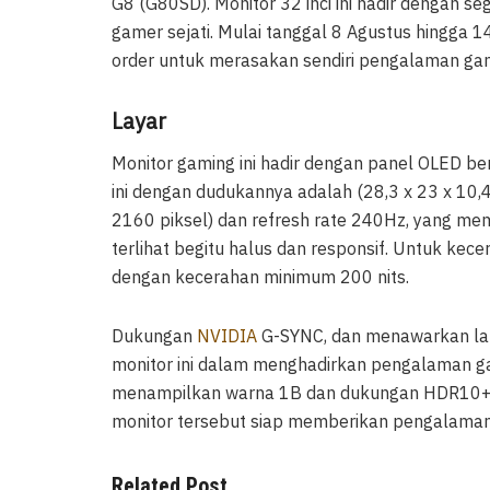
G8 (G80SD). Monitor 32 inci ini hadir dengan 
gamer sejati. Mulai tanggal 8 Agustus hingga
order untuk merasakan sendiri pengalaman gami
Layar
Monitor gaming ini hadir dengan panel OLED ber
ini dengan dudukannya adalah (28,3 x 23 x 10,4 
2160 piksel) dan refresh rate 240Hz, yang me
terlihat begitu halus dan responsif. Untuk kec
dengan kecerahan minimum 200 nits.
Dukungan
NVIDIA
G-SYNC, dan menawarkan lat
monitor ini dalam menghadirkan pengalaman ga
menampilkan warna 1B dan dukungan HDR10+ s
monitor tersebut siap memberikan pengalaman
Related Post