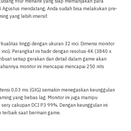
segudang fitur menarik yang siap memanjakan para
 14 Agustus mendatang, Anda sudah bisa melakukan pre-
ng yang lebih imersif.
kualitas tinggi dengan ukuran 32 inci. Dimensi monitor
inci). Perangkat ini hadir dengan resolusi 4K (3840 x
mbuat setiap gerakan dan detail dalam game akan
erahannya monitor ini mencapai mencapai 250 nits
ensi 0,03 ms (GtG) semakin menegaskan keunggulan
ming yang bebas lag. Monitor ini juga mampu
ery cakupan DCI P3 99%. Dengan keunggulan ini
 terbaik saat bermain game.