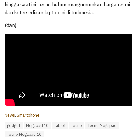
hingga saat ini Tecno belum mengumumkan harga resmi
dan ketersediaan laptop ini di Indonesia.
(dan)
C
News
,
Smartphone
a
T
gedget
Megapad 10
tablet
tecno
Tecno Megapad
t
a
e
Tecno Megapad 10
g
g