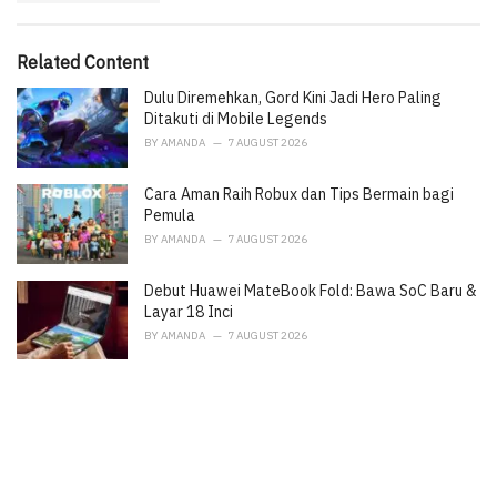
s
o
:
r
i
Related Content
e
Dulu Diremehkan, Gord Kini Jadi Hero Paling
s
:
Ditakuti di Mobile Legends
BY
AMANDA
7 AUGUST 2026
Cara Aman Raih Robux dan Tips Bermain bagi
Pemula
BY
AMANDA
7 AUGUST 2026
Debut Huawei MateBook Fold: Bawa SoC Baru &
Layar 18 Inci
BY
AMANDA
7 AUGUST 2026