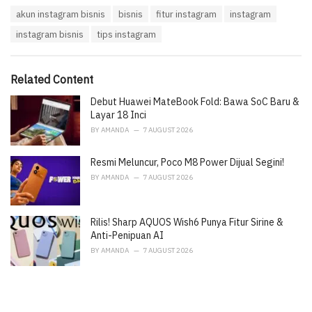
a
T
akun instagram bisnis
bisnis
fitur instagram
instagram
t
a
e
instagram bisnis
tips instagram
g
g
s
o
:
r
i
Related Content
e
Debut Huawei MateBook Fold: Bawa SoC Baru &
s
:
Layar 18 Inci
BY
AMANDA
7 AUGUST 2026
Resmi Meluncur, Poco M8 Power Dijual Segini!
BY
AMANDA
7 AUGUST 2026
Rilis! Sharp AQUOS Wish6 Punya Fitur Sirine &
Anti-Penipuan AI
BY
AMANDA
7 AUGUST 2026