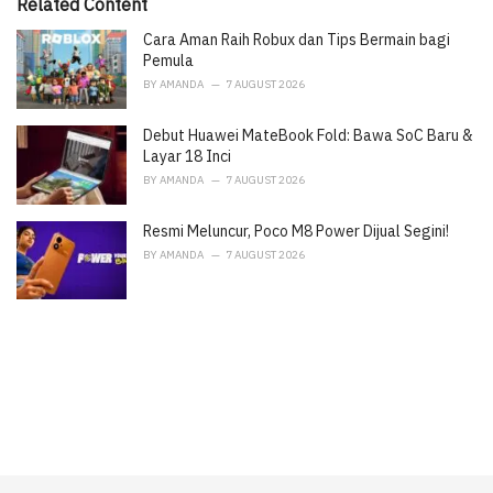
i
Related Content
e
Cara Aman Raih Robux dan Tips Bermain bagi
s
:
Pemula
BY
AMANDA
7 AUGUST 2026
Debut Huawei MateBook Fold: Bawa SoC Baru &
Layar 18 Inci
BY
AMANDA
7 AUGUST 2026
Resmi Meluncur, Poco M8 Power Dijual Segini!
BY
AMANDA
7 AUGUST 2026