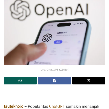
foto: ChatGPT (ZDNet)
tautekno.id
– Popularitas
ChatGPT
semakin menanjak