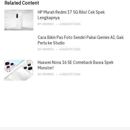
Related Content
s
:
HP Murah Redmi 17 5G Rilis! Cek Spek
Lengkapnya
BY
AMANDA
6 AUGUST 2026
Cara Bikin Pas Foto Sendiri Pakai Gemini AI, Gak
Perlu ke Studio
BY
AMANDA
6 AUGUST 2026
Huawei Nova 16 SE Comeback Bawa Spek
Monster!
BY
AMANDA
6 AUGUST 2026