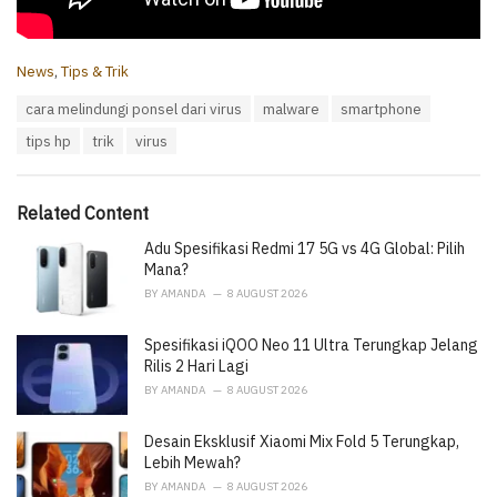
C
News
,
Tips & Trik
a
T
cara melindungi ponsel dari virus
malware
smartphone
t
a
e
tips hp
trik
virus
g
g
s
o
:
r
i
Related Content
e
Adu Spesifikasi Redmi 17 5G vs 4G Global: Pilih
s
:
Mana?
BY
AMANDA
8 AUGUST 2026
Spesifikasi iQOO Neo 11 Ultra Terungkap Jelang
Rilis 2 Hari Lagi
BY
AMANDA
8 AUGUST 2026
Desain Eksklusif Xiaomi Mix Fold 5 Terungkap,
Lebih Mewah?
BY
AMANDA
8 AUGUST 2026