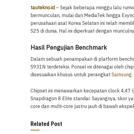
tautekno.id
– Sejak beberapa minggu lalu rumo
bermunculan, mulai dari MediaTek hingga Exy
perusahaan asal Korea Selatan ini telah memilih
S25 di dunia. Hal ini diperkuat dengan munculn
Hasil Pengujian Benchmark
Dalam sebuah penampakan di platform bench
S931N terdeteksi. Ponsel ini ditenagai oleh chi
disesuaikan khusus untuk perangkat
Samsung.
Chipset ini menawarkan kecepatan clock 4,47 GH
Snapdragon 8 Elite standar. Sayangnya, skor ya
core dan multi-core justru jauh di bawah ekspek
Related Post