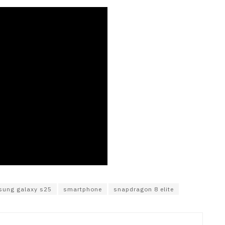
ung galaxy s25
smartphone
snapdragon 8 elite