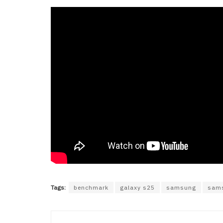
Tags:
benchmark
galaxy s25
samsung
sams